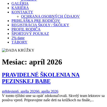
GALÉRIA
KARIÉRA
KONTAKTY
OCHRANA OSOBNÝCH ÚDAJOV
PRIHLÁŠKA PRE RODIČOV
REGISTRÁCIA ŠKOLY / ŠKÔLKY
PROFIL RODIČA
ŠPORTOVÝ POUKAZ
2% dane
TÁBORY
Mesiac:
apríl 2026
PRAVIDELNÉ ŠKOLENIA NA
PEZINSKEJ BABE
gr8design
6. apríla 2026
6. apríla 2026
V tomto týždni sme sa opäť zdokonaľovali. Skvelý team lektorov sa
posúva vpred. Pripravujme naše deti na krúžkoch na finále,...