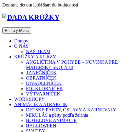
Skip
Doprajte deťom lepší štart do budúcnosti!
to
content
Primary Menu
Domov
O NÁS
NÁŠ TEAM
KRÚŽKY A KURZY
ANGLIČTINA V POHYBE – NOVINKA PRE
MATERSKÉ ŠKOLY !!!
TANEČNÍČEK
OBRATNÍČEK
DIVADELNÍČEK
FOLKLÓRNIČEK
VÝTVARNÍČEK
WORKSHOPY
ANIMÁCIE A ATRAKCIE
DETSKÉ PÁRTY, OSLAVY A KARNEVALY
MIKULÁŠ a párty podľa želania
HOTELOVÉ ANIMÁCIE
HALLOWEEN
SVADBY