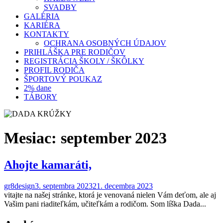
SVADBY
GALÉRIA
KARIÉRA
KONTAKTY
OCHRANA OSOBNÝCH ÚDAJOV
PRIHLÁŠKA PRE RODIČOV
REGISTRÁCIA ŠKOLY / ŠKÔLKY
PROFIL RODIČA
ŠPORTOVÝ POUKAZ
2% dane
TÁBORY
Mesiac:
september 2023
Ahojte kamaráti,
gr8design
3. septembra 2023
21. decembra 2023
vitajte na našej stránke, ktorá je venovaná nielen Vám deťom, ale aj
Vašim pani riaditeľkám, učiteľkám a rodičom. Som líška Dada...