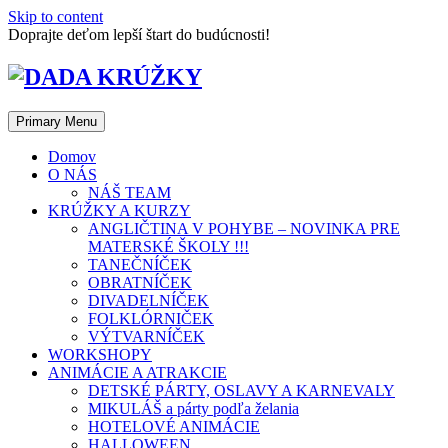
Skip to content
Doprajte deťom lepší štart do budúcnosti!
Primary Menu
Domov
O NÁS
NÁŠ TEAM
KRÚŽKY A KURZY
ANGLIČTINA V POHYBE – NOVINKA PRE
MATERSKÉ ŠKOLY !!!
TANEČNÍČEK
OBRATNÍČEK
DIVADELNÍČEK
FOLKLÓRNIČEK
VÝTVARNÍČEK
WORKSHOPY
ANIMÁCIE A ATRAKCIE
DETSKÉ PÁRTY, OSLAVY A KARNEVALY
MIKULÁŠ a párty podľa želania
HOTELOVÉ ANIMÁCIE
HALLOWEEN