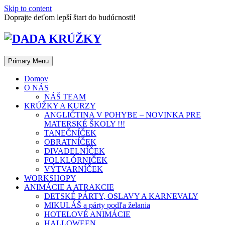
Skip to content
Doprajte deťom lepší štart do budúcnosti!
Primary Menu
Domov
O NÁS
NÁŠ TEAM
KRÚŽKY A KURZY
ANGLIČTINA V POHYBE – NOVINKA PRE
MATERSKÉ ŠKOLY !!!
TANEČNÍČEK
OBRATNÍČEK
DIVADELNÍČEK
FOLKLÓRNIČEK
VÝTVARNÍČEK
WORKSHOPY
ANIMÁCIE A ATRAKCIE
DETSKÉ PÁRTY, OSLAVY A KARNEVALY
MIKULÁŠ a párty podľa želania
HOTELOVÉ ANIMÁCIE
HALLOWEEN