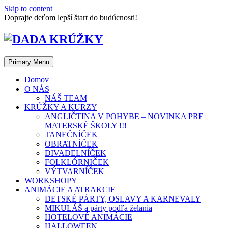
Skip to content
Doprajte deťom lepší štart do budúcnosti!
Primary Menu
Domov
O NÁS
NÁŠ TEAM
KRÚŽKY A KURZY
ANGLIČTINA V POHYBE – NOVINKA PRE
MATERSKÉ ŠKOLY !!!
TANEČNÍČEK
OBRATNÍČEK
DIVADELNÍČEK
FOLKLÓRNIČEK
VÝTVARNÍČEK
WORKSHOPY
ANIMÁCIE A ATRAKCIE
DETSKÉ PÁRTY, OSLAVY A KARNEVALY
MIKULÁŠ a párty podľa želania
HOTELOVÉ ANIMÁCIE
HALLOWEEN