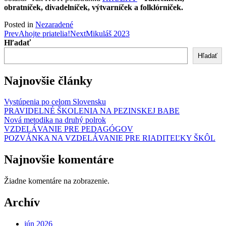
obratníček, divadelníček, výtvarníček a folklórniček.
Posted in
Nezaradené
Post
Prev
Ahojte priatelia!
Next
Mikuláš 2023
Hľadať
navigation
Hľadať
Najnovšie články
Vystúpenia po celom Slovensku
PRAVIDELNÉ ŠKOLENIA NA PEZINSKEJ BABE
Nová metodika na druhý polrok
VZDELÁVANIE PRE PEDAGÓGOV
POZVÁNKA NA VZDELÁVANIE PRE RIADITEĽKY ŠKÔL
Najnovšie komentáre
Žiadne komentáre na zobrazenie.
Archív
jún 2026