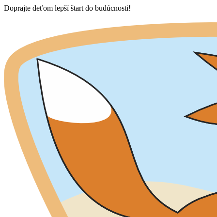
Skip
Doprajte deťom lepší štart do budúcnosti!
to
content