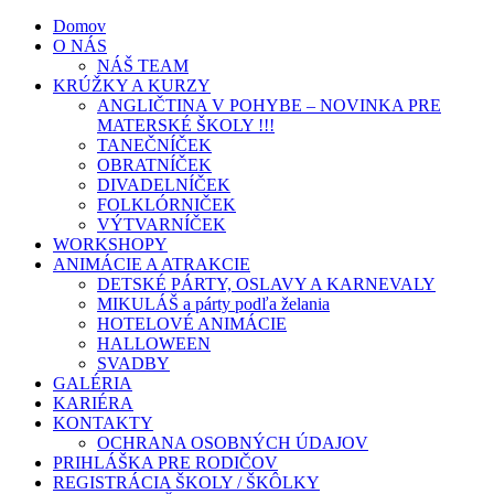
Domov
O NÁS
NÁŠ TEAM
KRÚŽKY A KURZY
ANGLIČTINA V POHYBE – NOVINKA PRE
MATERSKÉ ŠKOLY !!!
TANEČNÍČEK
OBRATNÍČEK
DIVADELNÍČEK
FOLKLÓRNIČEK
VÝTVARNÍČEK
WORKSHOPY
ANIMÁCIE A ATRAKCIE
DETSKÉ PÁRTY, OSLAVY A KARNEVALY
MIKULÁŠ a párty podľa želania
HOTELOVÉ ANIMÁCIE
HALLOWEEN
SVADBY
GALÉRIA
KARIÉRA
KONTAKTY
OCHRANA OSOBNÝCH ÚDAJOV
PRIHLÁŠKA PRE RODIČOV
REGISTRÁCIA ŠKOLY / ŠKÔLKY