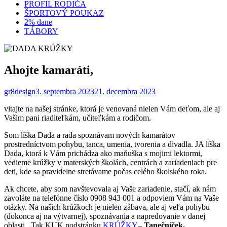
PROFIL RODIČA
ŠPORTOVÝ POUKAZ
2% dane
TÁBORY
Ahojte kamaráti,
gr8design
3. septembra 2023
21. decembra 2023
vitajte na našej stránke, ktorá je venovaná nielen Vám deťom, ale aj
Vašim pani riaditeľkám, učiteľkám a rodičom.
Som líška Dada a rada spoznávam nových kamarátov
prostredníctvom pohybu, tanca, umenia, tvorenia a divadla. JA líška
Dada, ktorá k Vám prichádza ako maňuška s mojimi lektormi,
vedieme krúžky v materských školách, centrách a zariadeniach pre
deti, kde sa pravidelne stretávame počas celého školského roka.
Ak chcete, aby som navštevovala aj Vaše zariadenie, stačí, ak nám
zavoláte na telefónne číslo 0908 943 001 a odpoviem Vám na Vaše
otázky. Na našich krúžkoch je nielen zábava, ale aj veľa pohybu
(dokonca aj na výtvarnej), spoznávania a napredovanie v danej
oblasti. Tak KUK podstránku
KRÚŽKY
–
Tanečníček,